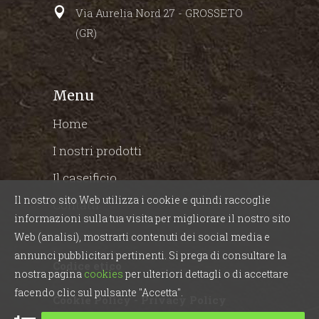
Via Aurelia Nord 27 - GROSSETO
(GR)
Menu
Home
I nostri prodotti
Il caseificio
Il nostro sito Web utilizza i cookie e quindi raccoglie
Contatti
informazioni sulla tua visita per migliorare il nostro sito
Web (analisi), mostrarti contenuti dei social media e
annunci pubblicitari pertinenti. Si prega di consultare la
Codice etico
nostra pagina
cookies
per ulteriori dettagli o di accettare
facendo clic sul pulsante "Accetta".
Cookie Policy
-
Privacy Policy