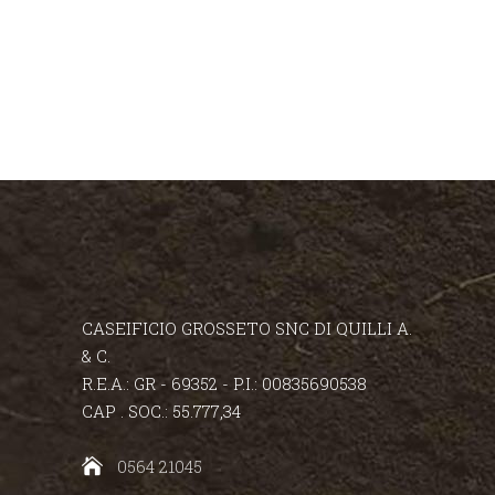
CASEIFICIO GROSSETO SNC DI QUILLI A.
& C.
R.E.A.: GR - 69352 - P.I.: 00835690538
CAP . SOC.: 55.777,34
0564 21045