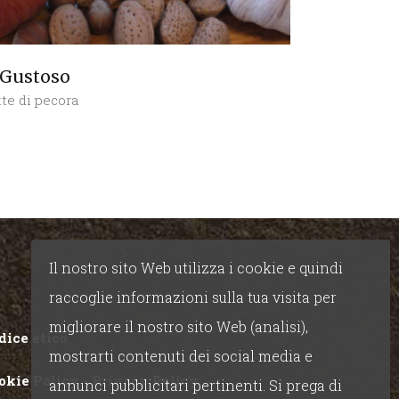
 Gustoso
tte di pecora
Il nostro sito Web utilizza i cookie e quindi
raccoglie informazioni sulla tua visita per
migliorare il nostro sito Web (analisi),
dice etico
mostrarti contenuti dei social media e
okie Policy
-
Privacy Policy
annunci pubblicitari pertinenti. Si prega di