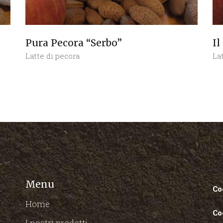
Pura Pecora “Serbo”
Il
Latte di pecora
La
Menu
.
Co
Home
Co
I nostri prodotti