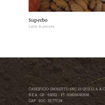
Superbo
Latte di pecora
CASEIFICIO GROSSETO SNC DI QUILLI A. & C
R.E.A.: GR - 69352 - P.I.: 00835690538
CAP . SOC.: 55.777,34