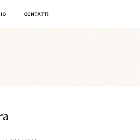
CIO
CONTATTI
ra
 latte di pecora